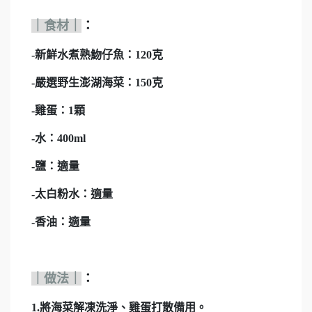
｜食材｜
：
-新鮮水煮熟魩仔魚：120克
-嚴選野生澎湖海菜：150克
-雞蛋：1顆
-水：400ml
-鹽：適量
-太白粉水：適量
-香油：適量
｜做法｜
：
1.將海菜解凍洗淨、雞蛋打散備用。