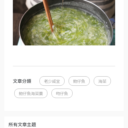
文章分類
老少咸宜
魩仔魚
海菜
魩仔魚海菜羹
吻仔魚
所有文章主題