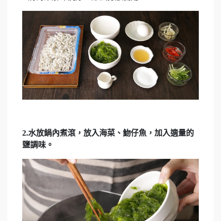
2.水放鍋內煮滾，放入海菜、魩仔魚，加入適量的
鹽調味。