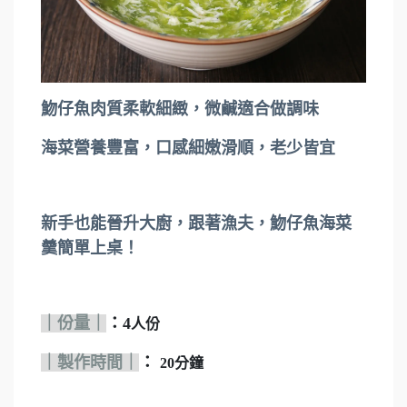
魩仔魚肉質柔軟細緻，微鹹適合做調味
海菜營養豐富，口感細嫩滑順，老少皆宜
新手也能晉升大廚，跟著漁夫，魩仔魚海菜
羹簡單上桌！
｜份量｜
：4
人份
｜製作時間｜
：
20分鐘