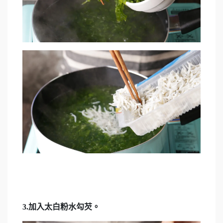
3.加入太白粉水勾芡。