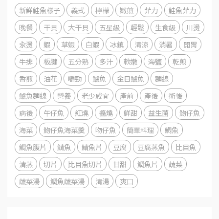
新鮮鮭魚樣子
義式
檸檬
嫩煎
菲力
鮭魚菲力
晚餐
干貝
大干貝
五星級
輕鬆
生食級
川燙
汆燙
蝦
草蝦
白蝦
冰鎮
清涼
消暑
開胃
牛排
板腱
五分熟
多汁
軟嫩
海鹽
乾煎
香煎
油花
嚼勁
鱸魚
金目鱸魚
麵線
鱸魚麵線
營養
老少咸宜
產前
產後
術後
病後
午仔魚
紅燒
醬燒
鮮甜
益生菌
魩仔魚
海菜
魩仔魚海菜羹
吻仔魚
簡單料理
鯛魚
鯛魚腹片
鯖魚
鯖魚片
豆腐
豆腐蒸魚
比目魚
清蒸
切片
比目魚切片
甘甜
鯛魚片
蔬菜
蔬菜湯
鯛魚蔬菜湯
清湯
爽口