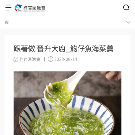
跟著做 晉升大廚_魩仔魚海菜羹
梓官區漁會
2023-08-14