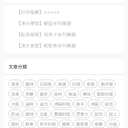
【好評推薦】⭐️⭐️⭐️⭐️⭐️
【漁夫學堂】解密系列專題
【船長報報】烏魚子系列專題
【漁夫食堂】輕鬆煮系列專題
文章分類
香草
鹽烤
石斑魚
食譜
料理
食堂
動手做
菜單
步驟
撇步
食材
無油
美味
輕鬆料理
大廚
省時
省力
烤箱料理
新手
烤箱
扇貝
奶油
焗烤
五星
異國料理
巴掌大
起司
起士
香料
鮮美
新手料理
簡單
輕鬆煮
推薦
升級