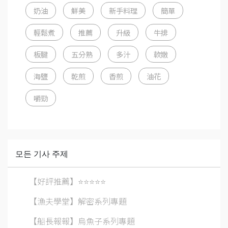
奶油
鮮美
新手料理
簡單
輕鬆煮
推薦
升級
牛排
板腱
五分熟
多汁
軟嫩
海鹽
乾煎
香煎
油花
嚼勁
모든 기사 주제
【好評推薦】⭐️⭐️⭐️⭐️⭐️
【漁夫學堂】解密系列專題
【船長報報】烏魚子系列專題