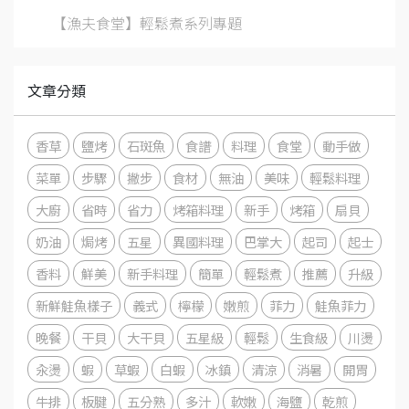
【漁夫食堂】輕鬆煮系列專題
文章分類
香草
鹽烤
石斑魚
食譜
料理
食堂
動手做
菜單
步驟
撇步
食材
無油
美味
輕鬆料理
大廚
省時
省力
烤箱料理
新手
烤箱
扇貝
奶油
焗烤
五星
異國料理
巴掌大
起司
起士
香料
鮮美
新手料理
簡單
輕鬆煮
推薦
升級
新鮮鮭魚樣子
義式
檸檬
嫩煎
菲力
鮭魚菲力
晚餐
干貝
大干貝
五星級
輕鬆
生食級
川燙
汆燙
蝦
草蝦
白蝦
冰鎮
清涼
消暑
開胃
牛排
板腱
五分熟
多汁
軟嫩
海鹽
乾煎