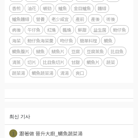
香煎
油花
嚼勁
鱸魚
金目鱸魚
麵線
鱸魚麵線
營養
老少咸宜
產前
產後
術後
病後
午仔魚
紅燒
醬燒
鮮甜
益生菌
魩仔魚
海菜
魩仔魚海菜羹
吻仔魚
簡單料理
鯛魚
鯛魚腹片
鯖魚
鯖魚片
豆腐
豆腐蒸魚
比目魚
清蒸
切片
比目魚切片
甘甜
鯛魚片
蔬菜
蔬菜湯
鯛魚蔬菜湯
清湯
爽口
최신 기사
1
跟著做 晉升大廚_鯛魚蔬菜湯