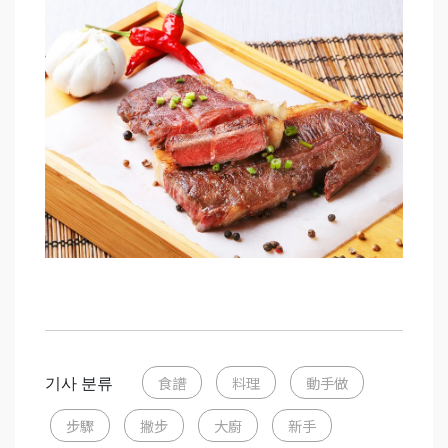
기사 분류
食譜
料理
動手做
步驟
撇步
大廚
新手