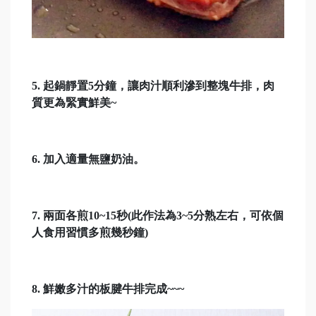
5.
起鍋靜置5分鐘，讓肉汁順利滲到整塊牛排，肉
質更為緊實鮮美~
6. 加入適量無鹽奶油。
7.
兩面各煎10~15秒(此作法為3~5分熟左右，可依個
人食用習慣多煎幾秒鐘)
8.
鮮嫩多汁的板腱牛排完成~~~