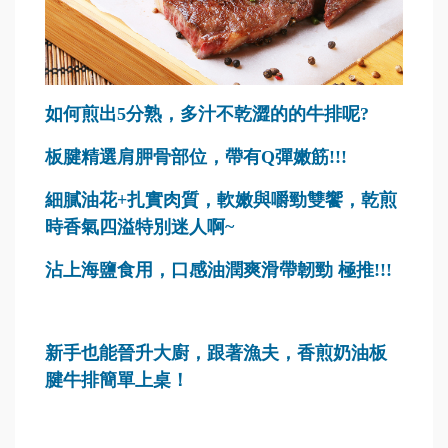
如何煎出5分熟，多汁不乾澀的的牛排呢?
板腱精選肩胛骨部位，帶有Q彈嫩筋!!!
細膩油花+扎實肉質，軟嫩與嚼勁雙饗，乾煎
時香氣四溢特別迷人啊~
沾上海鹽食用，口感油潤爽滑帶韌勁
極推!!!
新手也能晉升大廚，跟著漁夫，
香煎奶油板
腱牛排
簡單上桌！