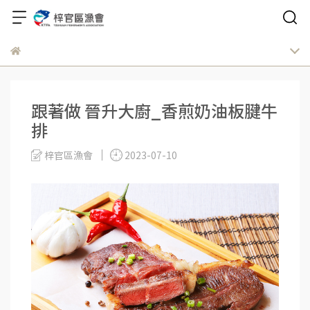
跟著做 晉升大廚_香煎奶油板腱牛
排
梓官區漁會
2023-07-10