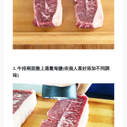
3.
牛排兩面撒上適量海鹽(依個人喜好添加不同調
味)