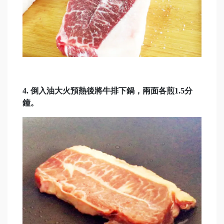
4. 倒入油大火預熱後將牛排下鍋，兩面各煎1.5分
鐘。