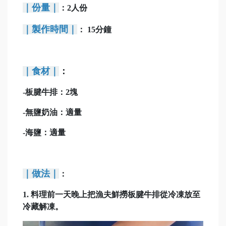
｜份量｜
：2人份
｜製作時間｜
： 15分鐘
｜食材｜
：
-板腱牛排：2塊
-無鹽奶油
：適量
-海鹽：適量
｜做法｜
：
1. 料理前一天晚上把漁夫鮮撈板腱牛排從冷凍放至
冷藏解凍。