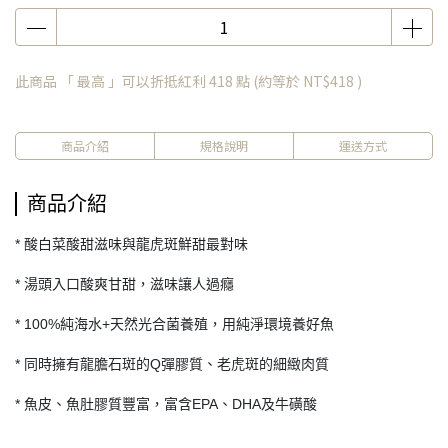
此商品 「 最高 」可以折抵紅利
418
點 (約等於
NT$418
)
商品介紹
規格說明
運送方式
商品介紹
* 酸白菜酸甜滋味與龍虎斑鮮甜最對味
* 湯頭入口酸爽甘甜，滋味讓人過癮
* 100%純海水+天然光合菌養殖，用純淨環境養好魚
* 同時擁有龍膽石斑的Q彈膠質、老虎斑的細緻肉質
* 魚皮、魚肚膠質豐富，富含EPA、DHA及牛磺酸