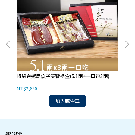
特級嚴選烏魚子雙饗禮盒(5.1兩+一口包3兩)
特
NT$2,630
NT
加入購物車
關於我們