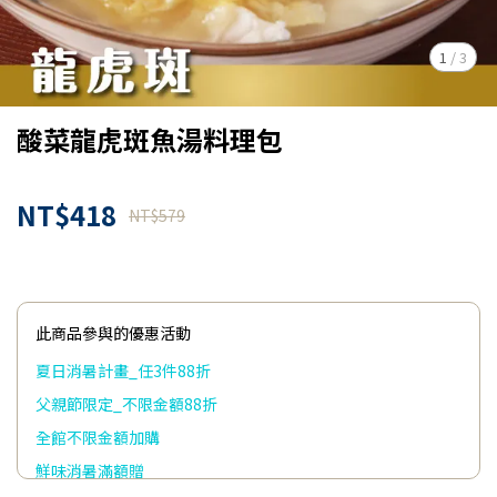
1
/
3
酸菜龍虎斑魚湯料理包
NT$418
NT$579
此商品參與的優惠活動
夏日消暑計畫_任3件88折
父親節限定_不限金額88折
全館不限金額加購
鮮味消暑滿額贈