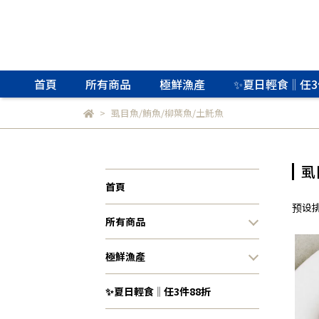
首頁
所有商品
極鮮漁產
✨夏日輕食‖任3
虱目魚/鮪魚/柳葉魚/土魠魚
虱
首頁
预设
所有商品
極鮮漁產
✨夏日輕食‖任3件88折