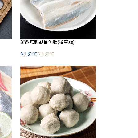
鮮嫩無刺虱目魚肚(獨享版)
NT$109
NT$200