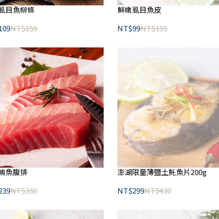
虱目魚柳條
鮮嫩虱目魚皮
109
NT$159
NT$99
NT$159
鮪魚腹排
澎湖限量薄鹽土魠魚片200g
239
NT$350
NT$299
NT$430