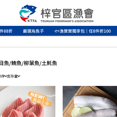
件88折
嚴選烏魚子
🐟漁寶寶獨享包‖任8件折100
目魚/鮪魚/柳葉魚/土魠魚
排序
库存量