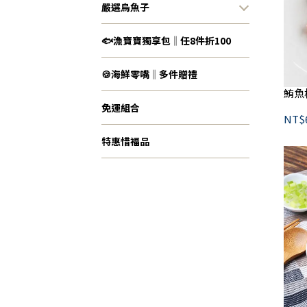
嚴選烏魚子
🐟漁寶寶獨享包‖任8件折100
🍪海鮮零嘴‖多件贈禮
鮪魚
免運組合
NT$
特惠惜福品