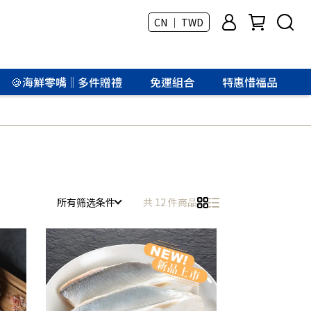
CN ｜ TWD
🍪海鮮零嘴‖多件贈禮
免運組合
特惠惜福品
所有筛选条件
共 12 件商品