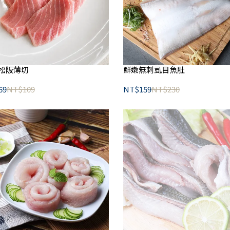
松阪薄切
鮮嫩無刺虱目魚肚
69
NT$109
NT$159
NT$230