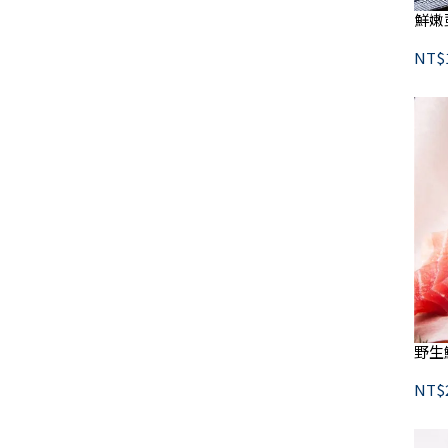
鮮嫩
NT$
野生
NT$