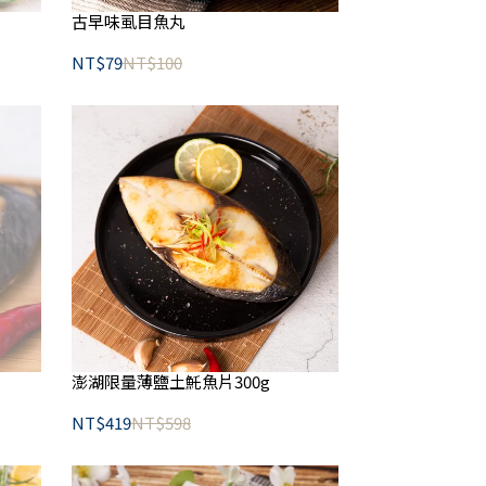
古早味虱目魚丸
NT$79
NT$100
澎湖限量薄鹽土魠魚片300g
NT$419
NT$598