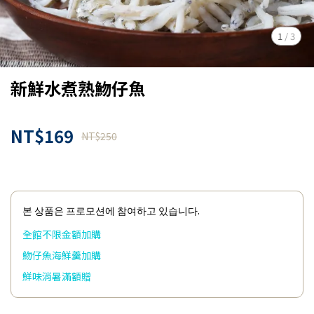
1
/
3
新鮮水煮熟魩仔魚
NT$169
NT$250
본 상품은 프로모션에 참여하고 있습니다.
全館不限金額加購
魩仔魚海鮮羹加購
鮮味消暑滿額贈