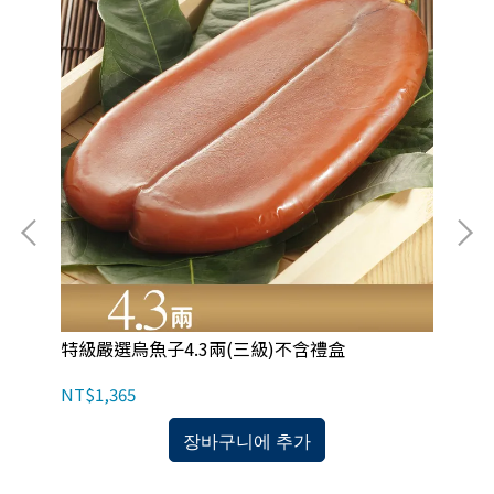
特級嚴選烏魚子4.3兩(三級)不含禮盒
酒
NT$1,365
NT
장바구니에 추가