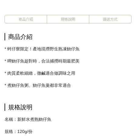
商品介紹
規格說明
運送方式
商品介紹
* 蚵仔寮限定！產地現撈野生熟凍魩仔魚
* 呷魩仔魚趁對時，合法捕撈時期最肥美
* 肉質柔軟細緻，微鹹適合做調味之用
* 煮魩仔魚粥、魩仔魚羹都非常適合
規格說明
名稱：新鮮水煮熟魩仔魚
規格：120g/份