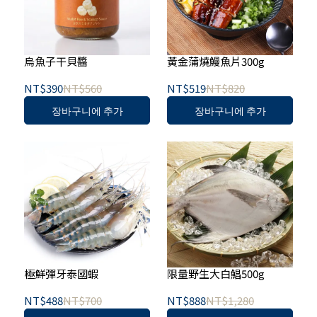
烏魚子干貝醬
黃金蒲燒鰻魚片300g
NT$390
NT$560
NT$519
NT$820
장바구니에 추가
장바구니에 추가
極鮮彈牙泰國蝦
限量野生大白鯧500g
NT$488
NT$700
NT$888
NT$1,280