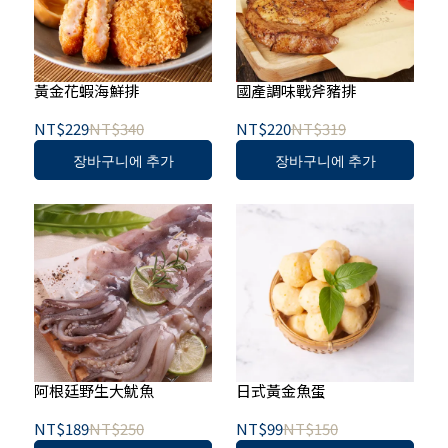
黃金花蝦海鮮排
國產調味戰斧豬排
NT$229
NT$340
NT$220
NT$319
장바구니에 추가
장바구니에 추가
阿根廷野生大魷魚
日式黃金魚蛋
NT$189
NT$250
NT$99
NT$150