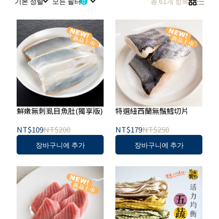
기본 정렬
모든 필터
총 61개 항목
鮮嫩無刺虱目魚肚(獨享版)
特選紐西蘭無鬚鱈切片
NT$109
NT$200
NT$179
NT$250
장바구니에 추가
장바구니에 추가