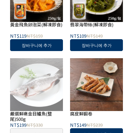
黃金飛魚卵泡菜(解凍即食)
翡翠海帶絲(解凍即食)
NT$119
NT$159
NT$109
NT$149
장바구니에 추가
장바구니에 추가
嚴選鮮嫩金目鱸魚(整
腐皮鮮蝦卷
尾)500g
NT$199
NT$330
NT$149
NT$239