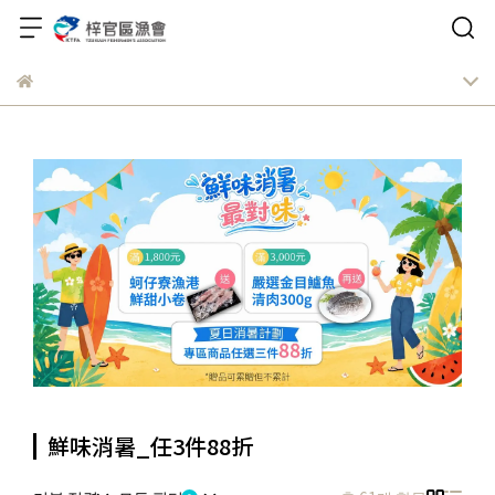
鮮味消暑_任3件88折