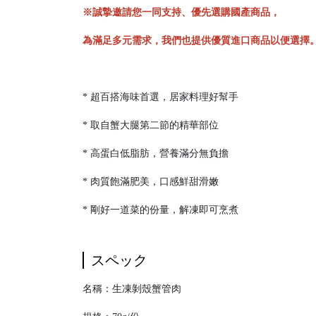
※誠摯邀請您一同支持、優先選購國產商品，
為滿足多元需求，我們也提供優質進口商品以便選擇
* 超百搭海味首選，居家料理好幫手
* 取自蟹大腿第二節的精華部位
* 高蛋白低脂肪，營養滿分無負擔
* 肉質飽滿肥美，口感鮮甜滑嫩
* 剛好一道菜的份量，解凍即可烹煮
スペック
名稱：生凍剝殼蟹管肉