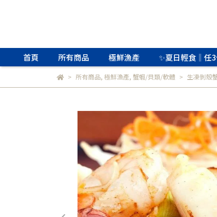
首頁
所有商品
極鮮漁產
✨夏日輕食‖任3
所有商品
,
極鮮漁產
,
蟹蝦/貝類/軟體
生凍剝殼