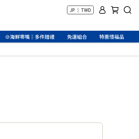
JP ｜ TWD
🍪海鮮零嘴‖多件贈禮
免運組合
特惠惜福品