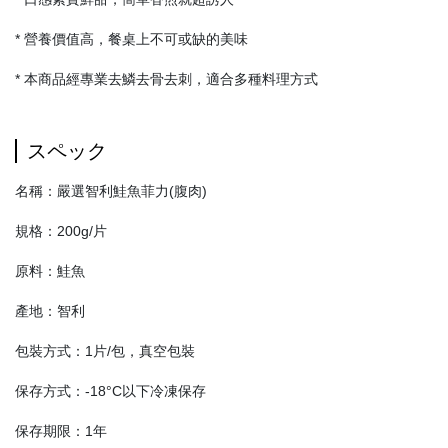
* 營養價值高，餐桌上不可或缺的美味
* 本商品經專業去鱗去骨去刺，適合多種料理方式
スペック
名稱：嚴選智利鮭魚菲力(腹肉)
規格：200g/片
原料：鮭魚
產地：智利
包裝方式：1片/包，真空包裝
保存方式：-18°C以下冷凍保存
保存期限：1年