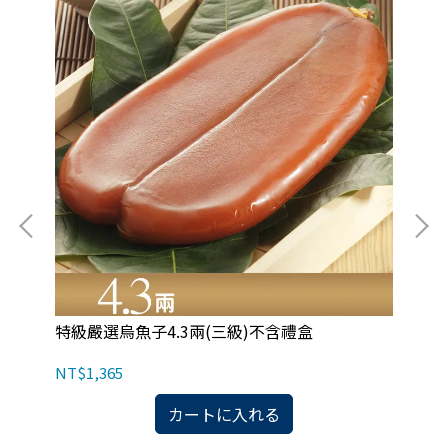
特級嚴選烏魚子4.3兩(三級)不含禮盒
特
NT$1,365
NT
カートに入れる