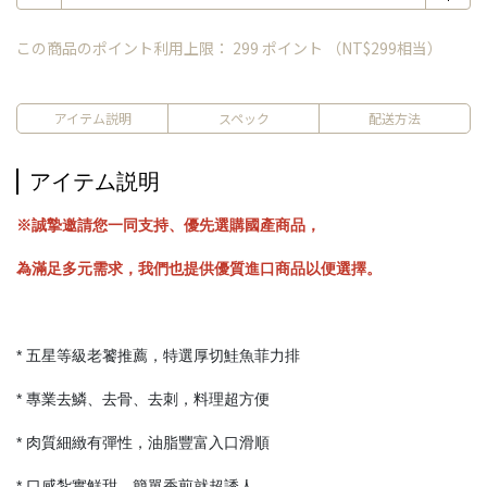
この商品のポイント利用上限：
299
ポイント （
NT$299
相当）
アイテム説明
スペック
配送方法
アイテム説明
※誠摯邀請您一同支持、優先選購國產商品，
為滿足多元需求，我們也提供優質進口商品以便選擇。
* 五星等級老饕推薦，特選厚切鮭魚菲力排
* 專業去鱗、去骨、去刺，料理超方便
* 肉質細緻有彈性，油脂豐富入口滑順
* 口感紮實鮮甜，簡單香煎就超誘人