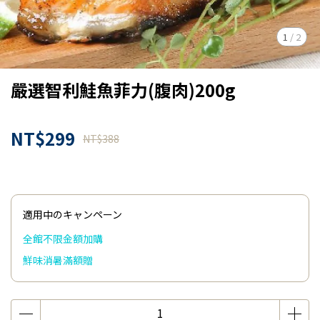
1
/
2
嚴選智利鮭魚菲力(腹肉)200g
NT$299
NT$388
適用中のキャンペーン
全館不限金額加購
鮮味消暑滿額贈