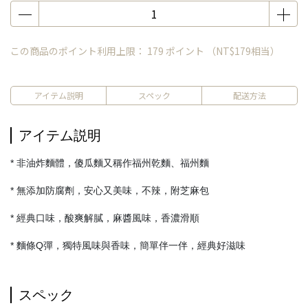
この商品のポイント利用上限：
179
ポイント （
NT$179
相当）
アイテム説明
スペック
配送方法
アイテム説明
* 非油炸麵體，傻瓜麵又稱作福州乾麵、福州麵
* 無添加防腐劑，安心又美味，不辣，附芝麻包
* 經典口味，酸爽解膩，麻醬風味，香濃滑順
* 麵條Q彈，獨特風味與香味，簡單伴一伴，經典好滋味
スペック