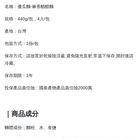
名稱：傻瓜麵-麻香醋醋麵
規格：440g/包，4入/包
產地：台灣
包裝方式：1份/包
保存方式：請放置於乾燥陰涼處,避免陽光直射,常溫下保存,開封後請
冷藏。
保存期限：1年
投保產品責任險：國泰產物產品責任險2000萬
｜商品成分
麵體成份：麵粉、水、食鹽