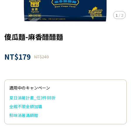
1
/
2
傻瓜麵-麻香醋醋麵
NT$179
NT$249
適用中のキャンペーン
夏日消暑計畫_任3件88折
全館不限金額加購
鮮味消暑滿額贈