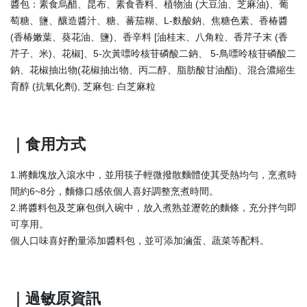
醬包：素食烏醋、昆布、素食香料、植物油 (大豆油、芝麻油)、葡
萄糖、鹽、釀造醬汁、糖、蕃茄糊、L-麩酸鈉、焦糖色素、香椿醬
(香椿嫩葉、葵花油、鹽)、香辛料 [油桂末、八角粒、香芹子末 (香
芹子、米)、花椒]、5-次黃嘌呤核苷磷酸二鈉、 5-鳥嘌呤核苷磷酸二
鈉、花椒抽出物(花椒抽出物、丙二醇、脂肪酸甘油酯)、混合濃縮生
育醇 (抗氧化劑), 芝麻包: 白芝麻粒
｜食用方式
1.將麵塊放入滾水中，並用筷子輕微撥散麵體使其受熱均勻，烹煮時
間約6~8分，麵條口感依個人喜好調整烹煮時間。
2.將醬料包及芝麻包倒入碗中，放入煮熟並瀝乾的麵條，充分拌勻即
可享用。
個人口味喜好酌量添加醬料包，並可添加滷蛋、蔬菜等配料。
｜過敏原資訊