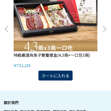
特級嚴選烏魚子雙饗禮盒(4.3兩+一口包3兩)
烏
NT$2,210
NT
カートに入れる
關於我們