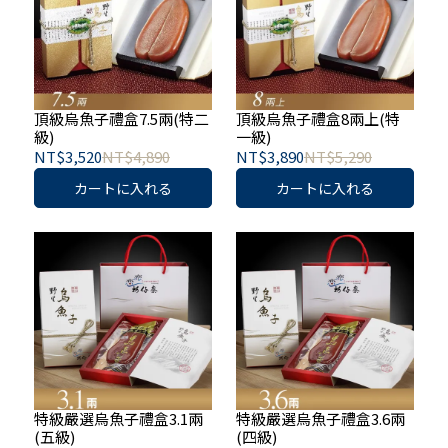
頂級烏魚子禮盒7.5兩(特二
頂級烏魚子禮盒8兩上(特
級)
一級)
NT$3,520
NT$4,890
NT$3,890
NT$5,290
カートに入れる
カートに入れる
特級嚴選烏魚子禮盒3.1兩
特級嚴選烏魚子禮盒3.6兩
(五級)
(四級)