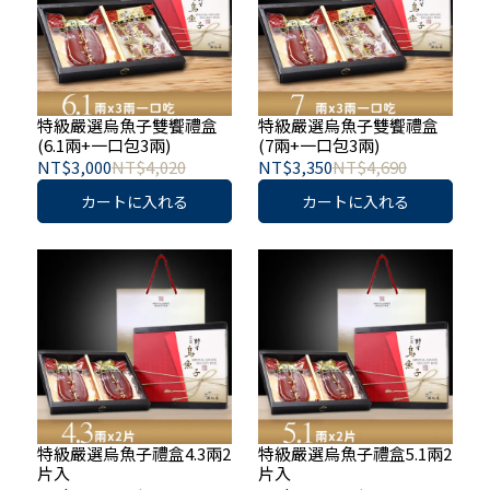
特級嚴選烏魚子雙饗禮盒
特級嚴選烏魚子雙饗禮盒
(6.1兩+一口包3兩)
(7兩+一口包3兩)
NT$3,000
NT$4,020
NT$3,350
NT$4,690
カートに入れる
カートに入れる
特級嚴選烏魚子禮盒4.3兩2
特級嚴選烏魚子禮盒5.1兩2
片入
片入