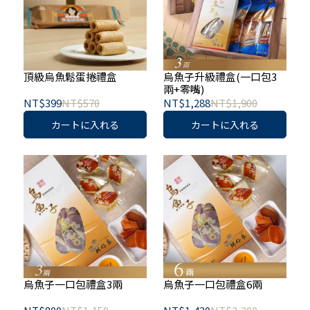
頂級烏魚鬆蛋捲禮盒
烏魚子升級禮盒(一口包3
兩+零嘴)
NT$399
NT$570
NT$1,288
NT$1,900
カートに入れる
カートに入れる
烏魚子一口包禮盒3兩
烏魚子一口包禮盒6兩