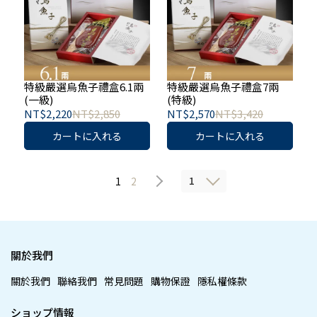
特級嚴選烏魚子禮盒6.1兩
特級嚴選烏魚子禮盒7兩
(一級)
(特級)
NT$2,220
NT$2,850
NT$2,570
NT$3,420
カートに入れる
カートに入れる
1
1
2
關於我們
關於我們
聯絡我們
常見問題
購物保證
隱私權條款
ショップ情報