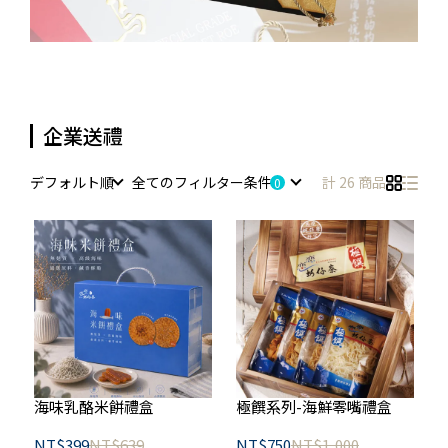
企業送禮
デフォルト順
全てのフィルター条件
計 26 商品
海味乳酪米餅禮盒
極饌系列-海鮮零嘴禮盒
NT$399
NT$639
NT$750
NT$1,000