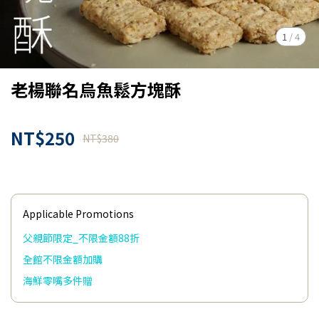
1
/
4
老楊聯名烏魚鬆方塊酥
NT$250
NT$380
Applicable Promotions
父親節限定_不限金額88折
全館不限金額加購
海鮮零嘴多件贈