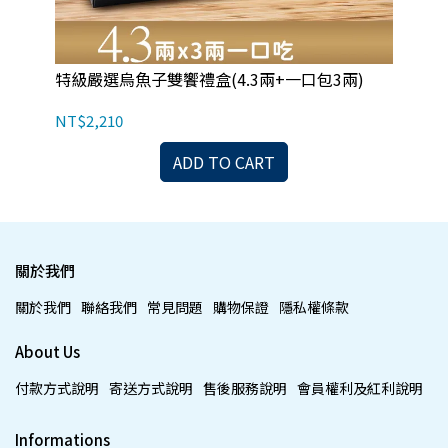
特級嚴選烏魚子雙饗禮盒(4.3兩+一口包3兩)
特
NT$2,210
NT
ADD TO CART
關於我們
關於我們
聯絡我們
常見問題
購物保證
隱私權條款
About Us
付款方式說明
寄送方式說明
售後服務說明
會員權利及紅利說明
Informations