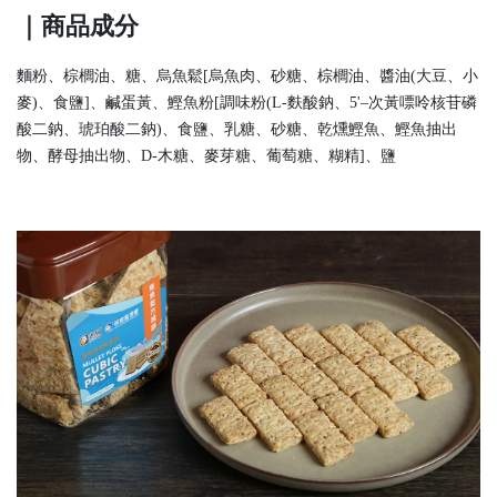
｜商品成分
麵粉、棕櫚油、糖、烏魚鬆[烏魚肉、砂糖、棕櫚油、醬油(大豆、小
麥)、食鹽]、鹹蛋黃、鰹魚粉[調味粉(L-麩酸鈉、5'–次黃嘌呤核苷磷
酸二鈉、琥珀酸二鈉)、食鹽、乳糖、砂糖、乾燻鰹魚、鰹魚抽出
物、酵母抽出物、D-木糖、麥芽糖、葡萄糖、糊精]、鹽