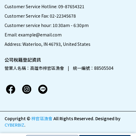
Customer Service Hotline: 09-87654321
Customer Service Fax: 02-22345678
Customer service hour: 10:30am - 6:30pm
Email: example@email.com
Address: Waterloo, IN 46793, United States
公司稅籍登記資訊
營業人名稱：高雄市梓官區漁會    |    統一編號：88505504
Copyright ©
梓官區漁會
All Rights Reserved.
Designed by
CYBERBIZ
.