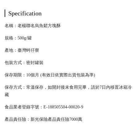
Specification
名稱：老楊聯名烏魚鬆方塊酥
規格：
500g/罐
產地：臺灣蚵仔寮
包裝方式：密封罐裝
保存期限：10個月 (有效日依實際出貨包裝為準)
保存方式：常溫保存，如開封後未食用完畢，請於7日內移置冰箱冷
藏
食品業者登錄字號：E-188505504-00020-9
產品責任險：新光保險產品責任險7000萬