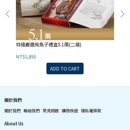
特級嚴選烏魚子禮盒5.1兩(二級)
頂
NT$1,850
NT
ADD TO CART
關於我們
關於我們
聯絡我們
常見問題
購物保證
隱私權條款
About Us