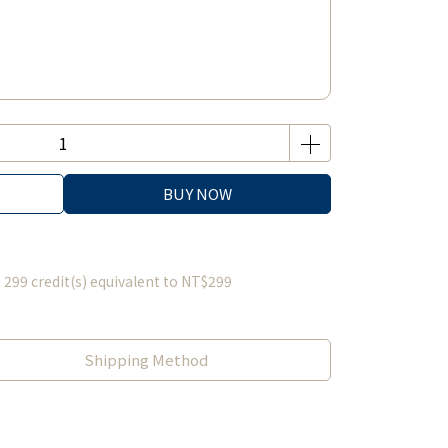
BUY NOW
m
299
credit(s) equivalent to
NT$299
Shipping Method