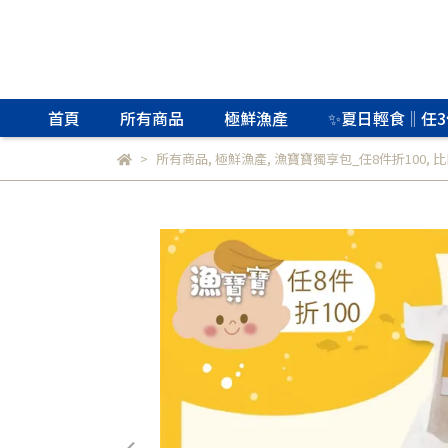
首頁
所有商品
極鮮漁產
✨夏日輕食‖任3
所有商品
,
極鮮漁產
,
漁寶寶獨享包_任8件折100
,
比