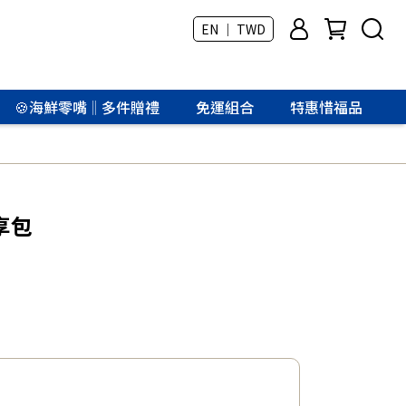
EN ｜ TWD
🍪海鮮零嘴‖多件贈禮
免運組合
特惠惜福品
享包