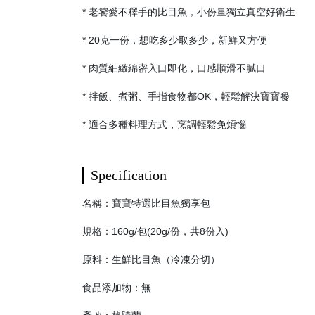
* 老饕愛不釋手的比目魚，小份量獨立真空好衛生
* 20克一份，想吃多少取多少，新鮮又方便
* 肉質細緻綿密入口即化，口感順滑不膩口
* 拌飯、煮粥、手指食物都OK，輕鬆解決寶寶餐
* 適合多種料理方式，烹調輕鬆免煩惱
Specification
名稱：寶寶特選比目魚獨享包
規格：160g/包(20g/份，共8份入)
原料：生鮮比目魚（冷凍分切）
食品添加物：無