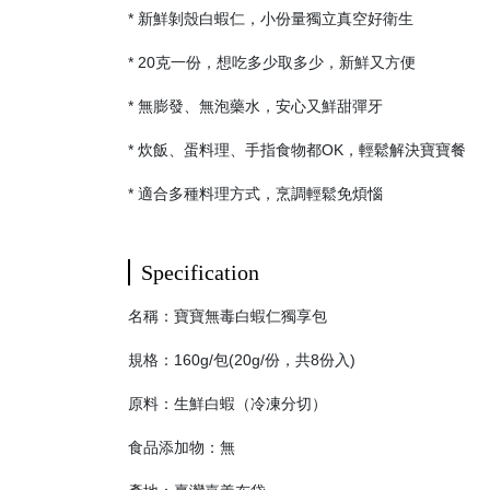
* 新鮮剝殼白蝦仁，小份量獨立真空好衛生
* 20克一份，想吃多少取多少，新鮮又方便
* 無膨發、無泡藥水，安心又鮮甜彈牙
* 炊飯、蛋料理、手指食物都OK，輕鬆解決寶寶餐
* 適合多種料理方式，烹調輕鬆免煩惱
Specification
名稱：寶寶無毒白蝦仁獨享包
規格：160g/包(20g/份，共8份入)
原料：生鮮白蝦（冷凍分切）
食品添加物：無