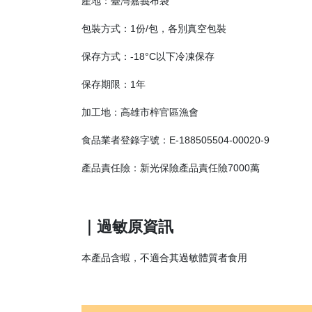
產地：臺灣嘉義布袋
包裝方式：1份/包，各別真空包裝
保存方式：-18°C以下冷凍保存
保存期限：1年
加工地：高雄市梓官區漁會
食品業者登錄字號：E-188505504-00020-9
產品責任險：新光保險產品責任險7000萬
｜過敏原資訊
本產品含蝦，不適合其過敏體質者食用