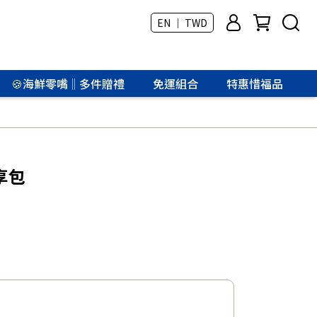
EN ｜ TWD
🍪海鮮零嘴‖多件贈禮
免運組合
特惠惜福品
享包