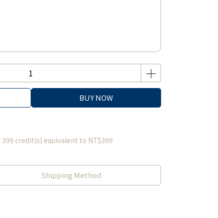
BUY NOW
m
399
credit(s) equivalent to
NT$399
Shipping Method