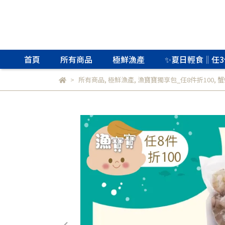
首頁
所有商品
極鮮漁產
✨夏日輕食‖任3
所有商品
,
極鮮漁產
,
漁寶寶獨享包_任8件折100
,
蟹