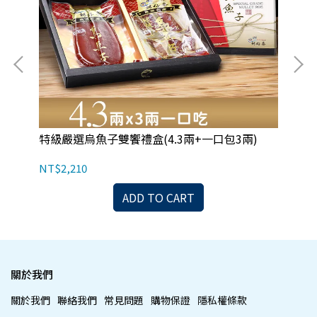
特級嚴選烏魚子雙饗禮盒(4.3兩+一口包3兩)
特
NT$2,210
NT
ADD TO CART
關於我們
關於我們
聯絡我們
常見問題
購物保證
隱私權條款