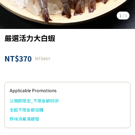
1
/
3
嚴選活力大白蝦
NT$370
NT$467
Applicable Promotions
父親節限定_不限金額88折
全館不限金額加購
鮮味消暑滿額贈