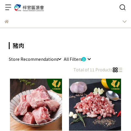
豬肉
Store Recommendations
All Filters
Total of 11 Products