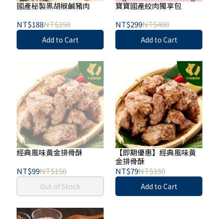
國產秘製黑胡椒鹹豬肉
寶寶國產絞肉獨享包
NT$188
NT$250
NT$299
NT$400
Add to Cart
Add to Cart
經典風味黃金排骨酥
【即期優惠】經典風味黃
金排骨酥
NT$99
NT$150
NT$79
NT$150
Out of Stock
Add to Cart