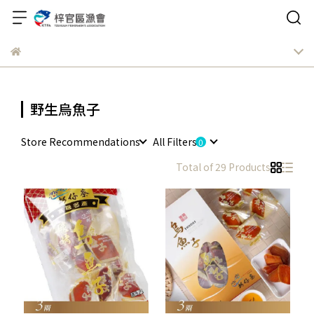
野生烏魚子
Store Recommendations
All Filters
Total of 29 Products